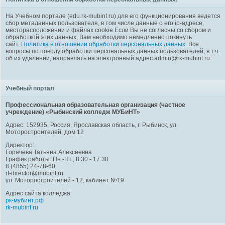
На Учебном портале (edu.rk-mubint.ru) для его функционирования ведется
сбор метаданных пользователя, в том числе данные о его ip-адресе,
месторасположении и файлах cookie.Если Вы не согласны со сбором и
обработкой этих данных, Вам необходимо немедленно покинуть
сайт.
Политика в отношении обработки персональных данных
. Все
вопросы по поводу обработки персональных данных пользователей, в т.ч.
об их удалении, направлять на электронный адрес admin@rk-mubint.ru
Учебный портал
Профессиональная образовательная организация (частное
учреждение) «Рыбинский колледж МУБиНТ»
Адрес: 152935, Россия, Ярославская область, г. Рыбинск, ул.
Моторостроителей, дом 12
Директор:
Горячева Татьяна Алексеевна
График работы: Пн.-Пт., 8:30 - 17:30
8 (4855) 24-78-60
rf-director@mubint.ru
ул. Моторостроителей - 12, кабинет №19
Адрес сайта колледжа:
рк-мубинт.рф
rk-mubint.ru