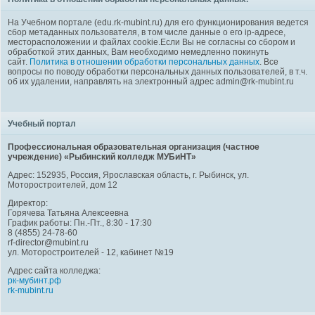
На Учебном портале (edu.rk-mubint.ru) для его функционирования ведется
сбор метаданных пользователя, в том числе данные о его ip-адресе,
месторасположении и файлах cookie.Если Вы не согласны со сбором и
обработкой этих данных, Вам необходимо немедленно покинуть
сайт.
Политика в отношении обработки персональных данных
. Все
вопросы по поводу обработки персональных данных пользователей, в т.ч.
об их удалении, направлять на электронный адрес admin@rk-mubint.ru
Учебный портал
Профессиональная образовательная организация (частное
учреждение) «Рыбинский колледж МУБиНТ»
Адрес: 152935, Россия, Ярославская область, г. Рыбинск, ул.
Моторостроителей, дом 12
Директор:
Горячева Татьяна Алексеевна
График работы: Пн.-Пт., 8:30 - 17:30
8 (4855) 24-78-60
rf-director@mubint.ru
ул. Моторостроителей - 12, кабинет №19
Адрес сайта колледжа:
рк-мубинт.рф
rk-mubint.ru